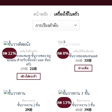
หน้าหลัก
/
เครื่องใช้ในครัว
สินค้าหมดแล้ว
เครื่องใช้ในครัว
เครื่องใช้ในห้องน้ำ
ลด 22%
ลด 8%
ชั้นวางขวดแชมพู ชั้นวางของ อลู
ชั้นวางของสแตนเลส
มิเนียม สำหรับห้องน้ำ และ ห้อง
Original
Current
360
฿
330
฿
price
price
ครัว
was:
is:
Original
Current
อ่านเพิ่ม
270
฿
210
฿
360฿.
330฿.
price
price
was:
is:
หยิบใส่ตะกร้า
270฿.
210฿.
ชั้นวางจาน
ชั้นวางจาน
ลด 13%
ชั้นวางจาน 2 ชั้น
ชั้นวางจาน 3 ชั้น
Original
Current
290
฿
450
฿
390
฿