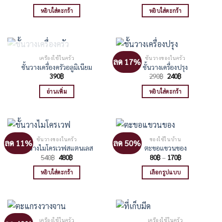
price
price
was:
is:
หยิบใส่ตะกร้า
หยิบใส่ตะกร้า
450฿.
390฿.
สินค้าหมดแล้ว
เครื่องใช้ในครัว
ชั้นวางของในครัว
ลด 17%
ชั้นวางเครื่องครัวอลูมิเนียม
ชั้นวางเครื่องปรุง
Original
Current
390
฿
290
฿
240
฿
price
price
was:
is:
อ่านเพิ่ม
หยิบใส่ตะกร้า
290฿.
240฿.
ชั้นวางของในครัว
ของใช้ในบ้าน
ลด 11%
ลด 50%
ชั้นวางไมโครเวฟสแตนเลส
ตะขอแขวนของ
Original
Current
Price
540
฿
480
฿
80
฿
–
170
฿
price
price
range:
was:
is:
80฿
หยิบใส่ตะกร้า
เลือกรูปแบบ
540฿.
480฿.
through
170฿
This
product
has
multiple
เครื่องใช้ในครัว
เครื่องใช้ในครัว