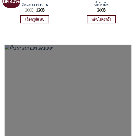
ลด 40%
variants.
ตะแกรงวางจาน
ที่เก็บมีด
The
Original
Current
200
฿
120
฿
260
฿
price
price
options
was:
is:
เลือกรูปแบบ
หยิบใส่ตะกร้า
may
200฿.
120฿.
This
be
product
chosen
has
on
multiple
the
variants.
product
The
page
options
may
be
chosen
on
the
product
page