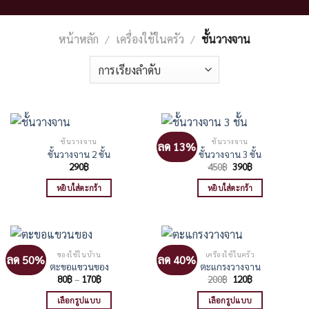
หน้าหลัก
/
เครื่องใช้ในครัว
/
ชั้นวางจาน
ชั้นวางจาน
ชั้นวางจาน
ลด 13%
ชั้นวางจาน 2 ชั้น
ชั้นวางจาน 3 ชั้น
Original
Current
290
฿
450
฿
390
฿
price
price
was:
is:
หยิบใส่ตะกร้า
หยิบใส่ตะกร้า
450฿.
390฿.
ของใช้ในบ้าน
เครื่องใช้ในครัว
ลด 50%
ลด 40%
ตะขอแขวนของ
ตะแกรงวางจาน
Price
Original
Current
80
฿
–
170
฿
200
฿
120
฿
range:
price
price
80฿
was:
is:
เลือกรูปแบบ
เลือกรูปแบบ
through
200฿.
120฿.