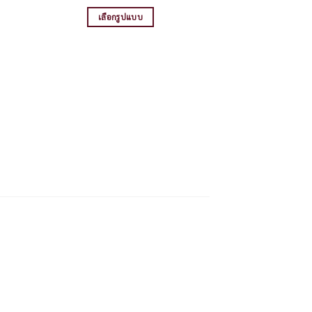
range:
165฿
เลือกรูปแบบ
through
230฿
This
product
has
multiple
variants.
The
options
may
be
chosen
on
the
product
page