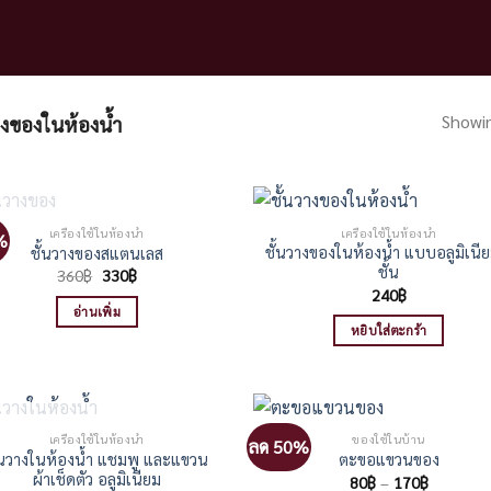
Showin
างของในห้องน้ำ
สินค้าหมดแล้ว
เครื่องใช้ในห้องน้ำ
เครื่องใช้ในห้องน้ำ
%
ชั้นวางของในห้องน้ำ แบบอลูมิเนี
ชั้นวางของสแตนเลส
ชั้น
Original
Current
360
฿
330
฿
price
price
240
฿
was:
is:
อ่านเพิ่ม
360฿.
330฿.
หยิบใส่ตะกร้า
สินค้าหมดแล้ว
เครื่องใช้ในห้องน้ำ
ของใช้ในบ้าน
ลด 50%
้นวางในห้องน้ำ แชมพู และแขวน
ตะขอแขวนของ
ผ้าเช็ดตัว อลูมิเนียม
Price
80
฿
–
170
฿