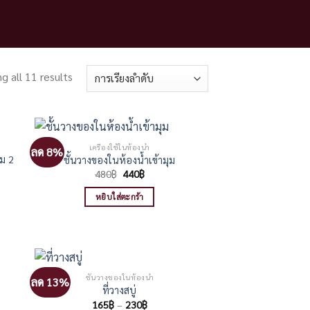
g all 11 results
เครื่องใช้ในห้องน้ำ
ลด 8%
ยม 2
ชั้นวางของในห้องน้ำเข้ามุม
Original
Current
480
฿
440
฿
price
price
was:
is:
หยิบใส่ตะกร้า
480฿.
440฿.
ชั้นวางของในห้องน้ำ
ลด 13%
ที่วางสบู่
Price
165
฿
–
230
฿