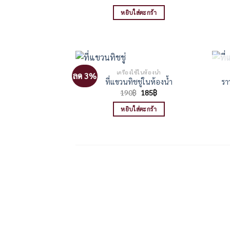
price
price
was:
is:
หยิบใส่ตะกร้า
480฿.
440฿.
เครื่องใช้ในห้องน้ำ
ลด 3%
ที่แขวนทิชชู่ในห้องน้ำ
รา
Original
Current
190
฿
185
฿
price
price
was:
is:
หยิบใส่ตะกร้า
190฿.
185฿.