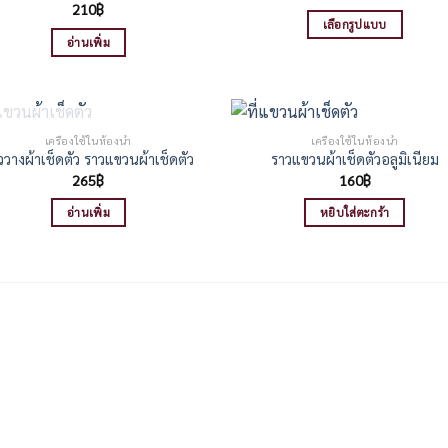
range:
210
฿
80฿
เลือกรูปแบบ
through
อ่านเพิ่ม
170฿
This
product
has
multiple
สินค้าหมดแล้ว
variants.
เครื่องใช้ในห้องน้ำ
เครื่องใช้ในห้องน้ำ
ววางผ้าเช็ดตัว ราวแขวนผ้าเช็ดตัว
ราวแขวนผ้าเช็ดตัวอลูมิเนียม
The
265
฿
160
฿
options
may
อ่านเพิ่ม
หยิบใส่ตะกร้า
be
chosen
on
the
product
page