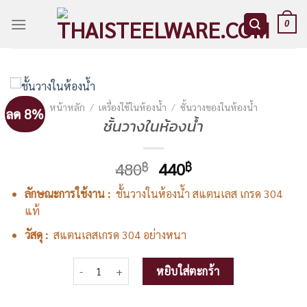
Skip
to
0
content
หน้าหลัก
/
เครื่องใช้ในห้องน้ำ
/
ชั้นวางของในห้องน้ำ
ลด 8%
ชั้นวางในห้องน้ำ
Original
Current
480
440
฿
฿
price
price
ลักษณะการใช้งาน :
ชั้นวางในห้องน้ำ สแตนเลส เกรด 304
was:
is:
แท้
480฿.
440฿.
วัสดุ :
สแตนเลสเกรด 304 อย่างหนา
จำนวน ชั้นวางในห้องน้ำ ชิ้น
หยิบใส่ตะกร้า