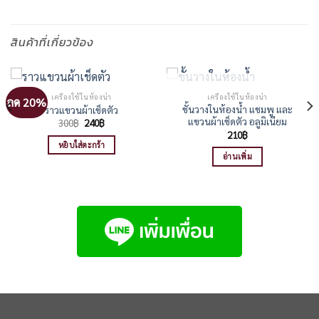
สินค้าที่เกี่ยวข้อง
สินค้าหมดแล้ว
เครื่องใช้ในห้องน้ำ
เครื่องใช้ในห้องน้ำ
ลด 20%
ชั้นวางในห้องน้ำ แชมพู และ
ราวแขวนผ้าเช็ดตัว
แขวนผ้าเช็ดตัว อลูมิเนียม
Original
Current
300
฿
240
฿
price
price
210
฿
was:
is:
หยิบใส่ตะกร้า
300฿.
240฿.
อ่านเพิ่ม