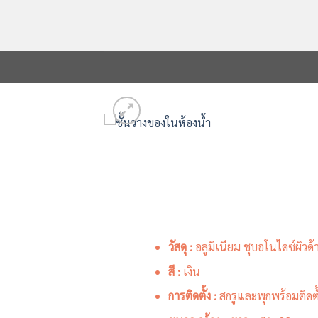
Skip
to
content
วัสดุ :
อลูมิเนียม ชุบอโนไดซ์ผิวด้
สี :
เงิน
การติดตั้ง :
สกรูและพุกพร้อมติดตั