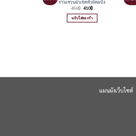
้ำ แชมพู และแขวน
ราวแขวนผ้าเช็ดตัวติดผนัง
ว อลูมิเนียม
Original
Current
450
฿
410
฿
price
price
10
฿
was:
is:
หยิบใส่ตะกร้า
450฿.
410฿.
นเพิ่ม
แผนผังเว็บไซต์