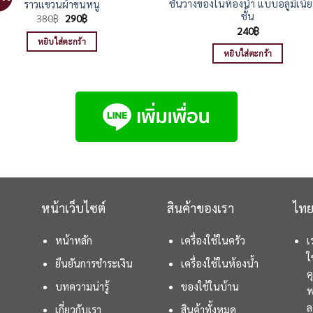
ชั้นวางของในห้องน้ำ แบบอลูมิเนี
ราวแขวนผ้าขนหนู
ชั้น
Original
Current
380
฿
290
฿
price
price
240
฿
was:
is:
หยิบใส่ตะกร้า
380฿.
290฿.
หยิบใส่ตะกร้า
หน้าเว็บไซต์
สินค้าของเรา
ไทย
หน้าหลัก
เครื่องใช้ในครัว
เ
ใ
ยืนยันการชำระเงิน
เครื่องใช้ในห้องน้ำ
ค
บทความน่ารู้
ของใช้ในบ้าน
พ
ล
เกี่ยวกับเรา
สินค้าทั้งหมด