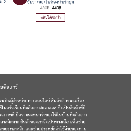
ยม 2
ชั้นวางของในห้องน้ำเข้ามุม
Original
Current
480
฿
440
฿
price
price
was:
is:
หยิบใส่ตะกร้า
480฿.
440฿.
สตีลแวร์
ราเป็นผู้จำหน่ายทางออนไลน์ สินค้าจำพวกเครื่อง
ช้ในครัวเรือนที่ผลิตจากสแตนเลส ซึ่งเป็นสินค้าที่มี
ุณภาพดี มีความคงทนกว่าของใช้ในบ้านที่ผลิตจาก
ลาสติกมาก สินค้าของเราจึงเป็นทางเลือกเพื่อช่วย
ดขยะพลาสติก และช่วยประหยัดค่าใช้จ่ายของท่าน