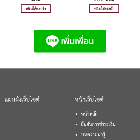
price
price
was:
is:
หยิบใส่ตะกร้า
หยิบใส่ตะกร้า
300฿.
240฿.
แผนผังเว็บไซต์
หน้าเว็บไซต์
หน้าหลัก
ยืนยันการชำระเงิน
บทความน่ารู้